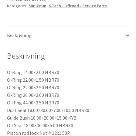
Head
Kategorier:
50x18mm
,
K-Tech - Offroad - Service Parts
Service
Kit
-
KYB
Beskrivning
50/18
mängd
Beskrivning
O-Ring 14.00×2.00 NBR70
O-Ring 22.00×1.50 NBR70
O-Ring 22.00×2.50 NBR70
O-Ring 26.00×2.00 NBR70
O-Ring 44.00×3.50 NBR70
Dust Seal 18.00×30.00×7.00/10.50 NBR80
Guide Bush 18.00×20.00×15.00 KYB
Oil Seal 18.00×30.00×5.00 NBR80
Piston rod lock Nut M12x1.50P