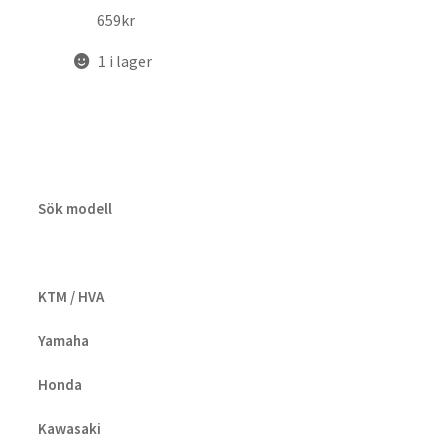
659
kr
1 i lager
Sök modell
KTM / HVA
Yamaha
Honda
Kawasaki