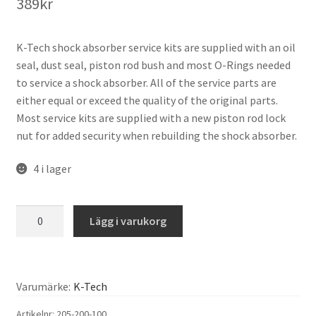
389
kr
K-Tech shock absorber service kits are supplied with an oil
seal, dust seal, piston rod bush and most O-Rings needed
to service a shock absorber. All of the service parts are
either equal or exceed the quality of the original parts.
Most service kits are supplied with a new piston rod lock
nut for added security when rebuilding the shock absorber.
4 i lager
K-
Lägg i varukorg
Tech
-
Shock
Absorber
Varumärke:
K-Tech
Seal
Artikelnr:
205-200-100