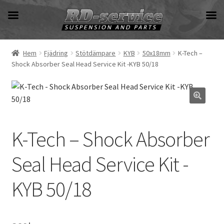
Hoppa
Hoppa
till
till
navigering
innehåll
Hem
Fjädring
Stötdämpare
KYB
50x18mm
K-Tech –
Shock Absorber Seal Head Service Kit -KYB 50/18
K-Tech – Shock Absorber
Seal Head Service Kit -
KYB 50/18