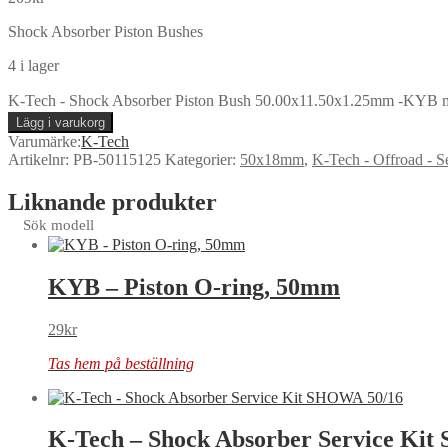
Shock Absorber Piston Bushes
4 i lager
K-Tech - Shock Absorber Piston Bush 50.00x11.50x1.25mm -KYB
Lägg i varukorg
Varumärke:
K-Tech
Artikelnr:
PB-50115125
Kategorier:
50x18mm
,
K-Tech - Offroad - Se
Liknande produkter
Sök modell
KYB – Piston O-ring, 50mm
29
kr
Tas hem på beställning
K-Tech – Shock Absorber Service Ki