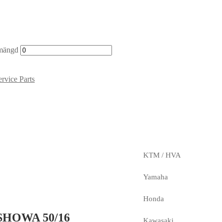
 mängd
rvice Parts
KTM / HVA
Yamaha
Honda
t SHOWA 50/16
Kawasaki