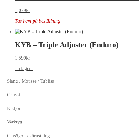
1,079
kr
Tas hem på beställning
KYB – Triple Adjuster (Enduro)
1,599
kr
1 i lager
Slang / Mousse / Tubliss
Chassi
Kedjor
Verktyg
Glasögon / Utrustning