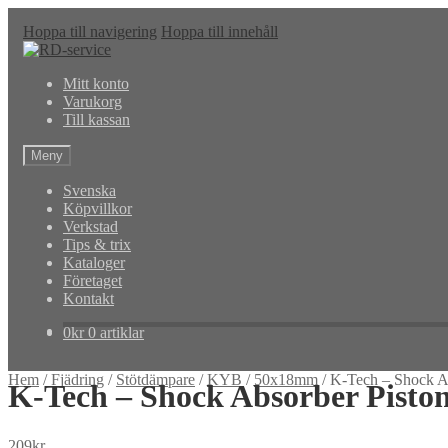
Hoppa till navigering
Hoppa till innehåll
Mitt konto
Varukorg
Till kassan
Meny
Svenska
Köpvillkor
Verkstad
Tips & trix
Kataloger
Företaget
Kontakt
0
kr
0 artiklar
Hem
/
Fjädring
/
Stötdämpare
/
KYB
/
50x18mm
/
K-Tech – Shock A
K-Tech – Shock Absorber Pist
209
kr