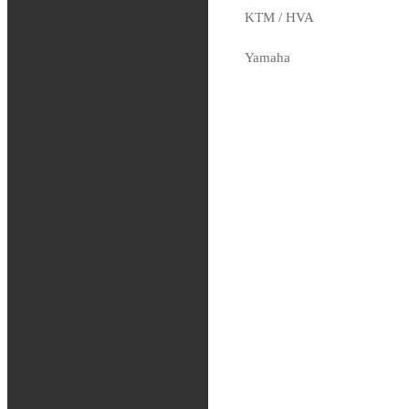
Rea / Demo / Begagnat
KTM / HVA
Nyheter
Sachs
Yamaha
Honda
Kawasaki
Beta
Sherco
Fjädring
Oljor och vätskor
Slang / Mousse / Tubliss