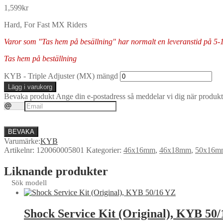
1,599
kr
Hard, For Fast MX Riders
Varor som "Tas hem på besällning" har normalt en leveranstid på 5-10 
Tas hem på beställning
KYB - Triple Adjuster (MX) mängd
Lägg i varukorg
Bevaka produkt
Ange din e-postadress så meddelar vi dig när produkte
BEVAKA
Varumärke:
KYB
Artikelnr:
120060005801
Kategorier:
46x16mm
,
46x18mm
,
50x16m
Liknande produkter
Sök modell
Shock Service Kit (Original), KYB 50