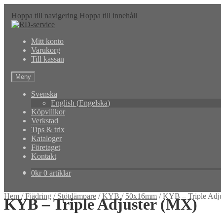
Hoppa till navigering
Hoppa till innehåll
Mitt konto
Varukorg
Till kassan
Meny
Svenska
English
(
Engelska
)
Köpvillkor
Verkstad
Tips & trix
Kataloger
Företaget
Kontakt
0
kr
0 artiklar
Hem
/
Fjädring
/
Stötdämpare
/
KYB
/
50x16mm
/
KYB – Triple Adj
KYB – Triple Adjuster (MX)