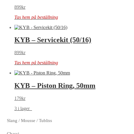
899
kr
Tas hem på beställning
KYB – Servicekit (50/16)
899
kr
Tas hem på beställning
KYB – Piston Ring, 50mm
179
kr
3 i lager
Slang / Mousse / Tubliss
Chassi