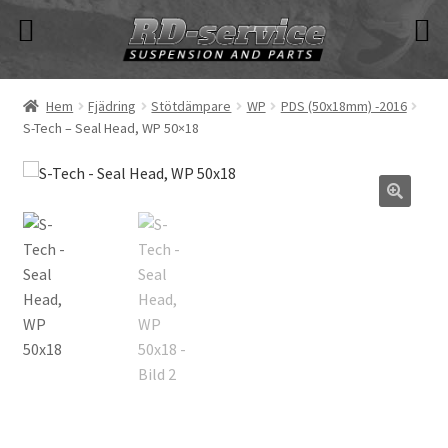
Hoppa
Hoppa
till
till
navigering
innehåll
Hem
Fjädring
Stötdämpare
WP
PDS (50x18mm) -2016
S-Tech – Seal Head, WP 50×18
🔍