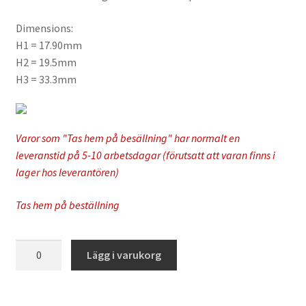
Dimensions:
H1 = 17.90mm
H2 = 19.5mm
H3 = 33.3mm
Varor som "Tas hem på besällning" har normalt en
leveranstid på 5-10 arbetsdagar (förutsatt att varan finns i
lager hos leverantören)
Tas hem på beställning
S-
Lägg i varukorg
Tech
-
Seal