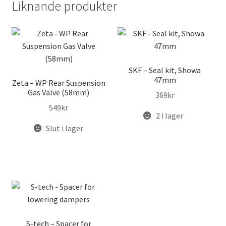
Liknande produkter
SKF – Seal kit, Showa
47mm
Zeta – WP Rear Suspension
Gas Valve (58mm)
369
kr
549
kr
2 i lager
Slut i lager
S-tech – Spacer for