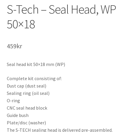
S-Tech – Seal Head, WP
50×18
459
kr
Seal head kit 50×18 mm (WP)
Complete kit consisting of:
Dust cap (dust seal)
Sealing ring (oil seal)
O-ring
CNC seal head block
Guide bush
Plate/disc (washer)
The S-TECH sealing head is delivered pre-assembled.