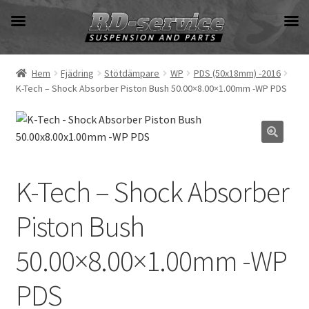
Hoppa
Hoppa
till
till
navigering
innehåll
Hem
Fjädring
Stötdämpare
WP
PDS (50x18mm) -2016
K-Tech – Shock Absorber Piston Bush 50.00×8.00×1.00mm -WP PDS
K-Tech – Shock Absorber
Piston Bush
50.00×8.00×1.00mm -WP
PDS