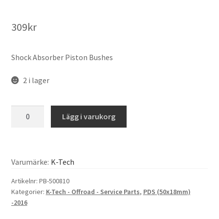
309
kr
Shock Absorber Piston Bushes
2 i lager
K-
Lägg i varukorg
Tech
-
Shock
Absorber
Varumärke:
K-Tech
Piston
Artikelnr:
PB-500810
Bush
Kategorier:
K-Tech - Offroad - Service Parts
,
PDS (50x18mm)
50.00x8.00x1.00mm
-2016
-