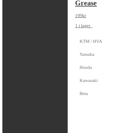
500ml
Grease
99
kr
199
kr
3 i lager
1 i lager
KTM / HVA
Maxima – Clean
Yamaha
Up Degreaser &
Honda
Chain Cleaner
Kawasaki
179
kr
4 i lager
Beta
Sherco
Fjädring