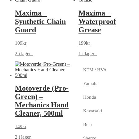
Maxima –
Maxima –
Synthetic Chain
Waterproof
Guard
Grease
109
kr
199
kr
2 i lager
1 i lager
KTM / HVA
Yamaha
Motoverde (Pro-
Green) –
Honda
Mechanics Hand
Kawasaki
Cleaner, 500ml
Beta
149
kr
2 i lager
Sherco