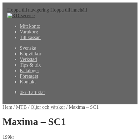
Hoppa till navigering
Hoppa till innehåll
Mitt konto
Varukorg
Till kassan
Svenska
Köpvillkor
Verkstad
Tips & trix
Kataloger
Företaget
Kontakt
0
kr
0 artiklar
Hem
/
MTB
/
Oljor och vätskor
/
Maxima – SC1
Maxima – SC1
199
kr