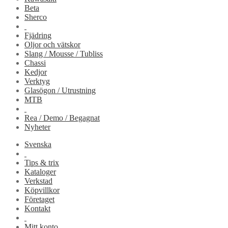
Beta
Sherco
Fjädring
Oljor och vätskor
Slang / Mousse / Tubliss
Chassi
Kedjor
Verktyg
Glasögon / Utrustning
MTB
Rea / Demo / Begagnat
Nyheter
Svenska
Tips & trix
Kataloger
Verkstad
Köpvillkor
Företaget
Kontakt
Mitt konto