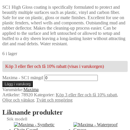
SC1 High Gloss coating is specifically formulated to protect and
beautify multiple surfaces such as plastic, vinyl and carbon fiber.
Safe for use on plastic, gloss or matte finishes. Excellent for use on
plastic fenders, wheel wells and components. Outstanding mud and
rubber deflector. Makes the cleaning-up process easier. Can be
applied to the surface and left untouched or allowed to setup and
buffed to a dry sheen leaving a long-lasting luster without attracting
dirt and road debris. Water resistant.
6 i lager
Köp 3 eller fler och få 10% rabatt (visas i varukorgen)
Maxima - SC1 mängd
Lägg i varukorg
Varumärke:
Maxima
Artikelnr:
78920
Kategorier:
Köp 3 eller fler och få 10% rabatt
,
Oljor och vätskor
,
Tvätt och rengöring
Liknande produkter
Sök modell