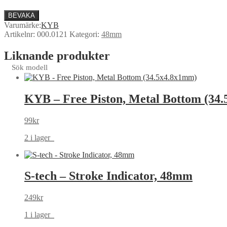
BEVAKA
Varumärke:
KYB
Artikelnr:
000.0121
Kategori:
48mm
Liknande produkter
Sök modell
KYB – Free Piston, Metal Bottom (34
99
kr
2 i lager
S-tech – Stroke Indicator, 48mm
249
kr
1 i lager