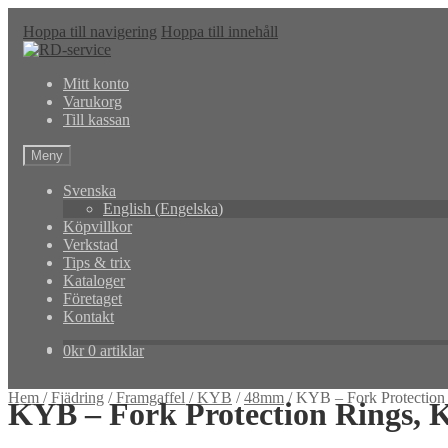
Hoppa till navigering
Hoppa till innehåll
Mitt konto
Varukorg
Till kassan
Meny
Svenska
English
(
Engelska
)
Köpvillkor
Verkstad
Tips & trix
Kataloger
Företaget
Kontakt
0
kr
0 artiklar
Hem
/
Fjädring
/
Framgaffel
/
KYB
/
48mm
/
KYB – Fork Protectio
KYB – Fork Protection Rings