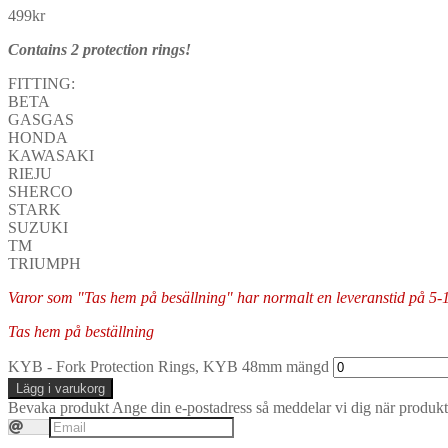
499
kr
Contains 2 protection rings!
FITTING:
BETA
GASGAS
HONDA
KAWASAKI
RIEJU
SHERCO
STARK
SUZUKI
TM
TRIUMPH
Varor som "Tas hem på besällning" har normalt en leveranstid på 5-10 
Tas hem på beställning
KYB - Fork Protection Rings, KYB 48mm mängd
Lägg i varukorg
Bevaka produkt
Ange din e-postadress så meddelar vi dig när produkte