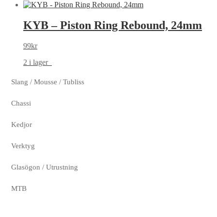
KYB – Piston Ring Rebound, 24mm
99
kr
2 i lager
Slang / Mousse / Tubliss
Chassi
Kedjor
Verktyg
Glasögon / Utrustning
MTB