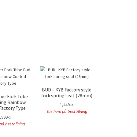
BUD – KYB Factory style
fork spring seat (28mm)
ner Fork Tube
ing Rainbow
1,449
kr
Factory Type
Tas hem på beställning
,999
kr
på beställning