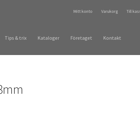
Mitt konto
Varukorg
Till ka
Tips & trix
Kataloger
Företaget
Kontakt
8mm