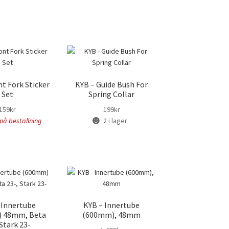
nt Fork Sticker
KYB – Guide Bush For
Set
Spring Collar
159
kr
199
kr
på beställning
2 i lager
 Innertube
KYB – Innertube
 48mm, Beta
(600mm), 48mm
 Stark 23-