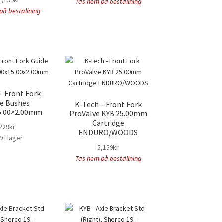
2,199
kr
Tas hem på beställning
på beställning
– Front Fork
e Bushes
K-Tech – Front Fork
5.00×2.00mm
ProValve KYB 25.00mm
Cartridge
229
kr
ENDURO/WOODS
9 i lager
5,159
kr
Tas hem på beställning