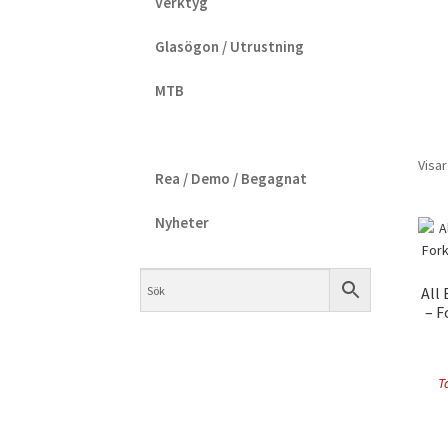
Verktyg
Glasögon / Utrustning
MTB
Visar
Rea / Demo / Begagnat
Nyheter
All
– F
T