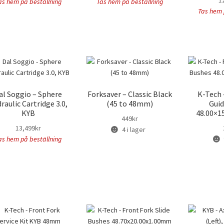
1
as hem på beställning
Tas hem på beställning
Tas hem 
al Soggio – Sphere
Forksaver – Classic Black
K-Tech 
raulic Cartridge 3.0,
(45 to 48mm)
Guid
KYB
48.00×1
449
kr
13,499
kr
4 i lager
as hem på beställning