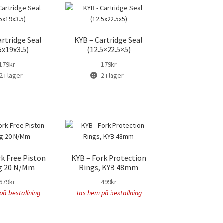
artridge Seal
KYB – Cartridge Seal
5x19x3.5)
(12.5×22.5×5)
179
kr
179
kr
2 i lager
2 i lager
rk Free Piston
KYB – Fork Protection
g 20 N/Mm
Rings, KYB 48mm
679
kr
499
kr
på beställning
Tas hem på beställning