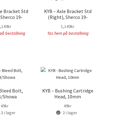
le Bracket Std
KYB – Axle Bracket Std
, Sherco 19-
(Right), Sherco 19-
,149
kr
1,149
kr
på beställning
Tas hem på beställning
Bleed Bolt,
KYB – Bushing Cartridge
B/Showa
Head, 10mm
49
kr
49
kr
13 i lager
2 i lager