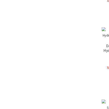
T
D
Hyd
T