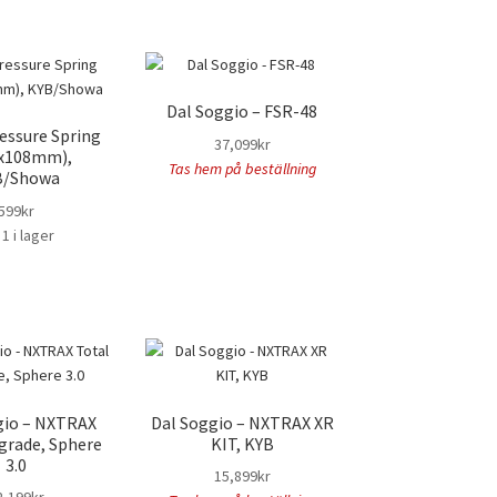
Dal Soggio – FSR-48
essure Spring
37,099
kr
2x108mm),
Tas hem på beställning
B/Showa
599
kr
1 i lager
gio – NXTRAX
Dal Soggio – NXTRAX XR
grade, Sphere
KIT, KYB
3.0
15,899
kr