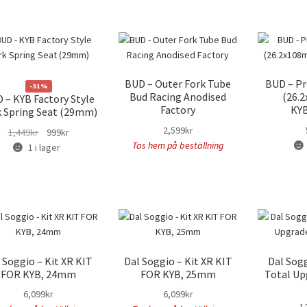
BUD – Outer Fork Tube
BUD – Pr
-31%
Bud Racing Anodised
(26.
 – KYB Factory Style
Factory
KY
k Spring Seat (29mm)
2,599
kr
Det
Det
1,449
kr
999
kr
Tas hem på beställning
ursprungliga
nuvarande
1 i lager
priset
priset
var:
är:
1,449kr.
999kr.
 Soggio – Kit XR KIT
Dal Soggio – Kit XR KIT
Dal Sog
FOR KYB, 24mm
FOR KYB, 25mm
Total Up
6,099
kr
6,099
kr