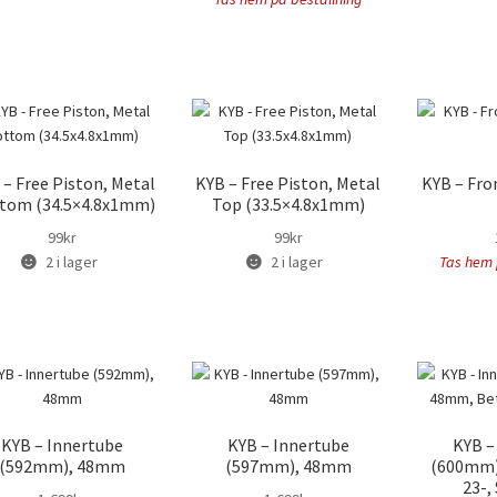
 – Free Piston, Metal
KYB – Free Piston, Metal
KYB – Fro
tom (34.5×4.8x1mm)
Top (33.5×4.8x1mm)
99
kr
99
kr
2 i lager
2 i lager
Tas hem 
KYB – Innertube
KYB – Innertube
KYB –
(592mm), 48mm
(597mm), 48mm
(600mm)
23-,