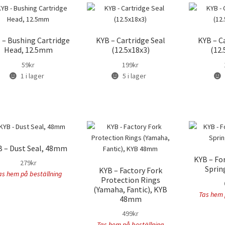
 – Bushing Cartridge
KYB – Cartridge Seal
KYB – C
Head, 12.5mm
(12.5x18x3)
(12.
59
kr
199
kr
1 i lager
5 i lager
B – Dust Seal, 48mm
KYB – Fo
279
kr
Sprin
KYB – Factory Fork
as hem på beställning
Protection Rings
(Yamaha, Fantic), KYB
Tas hem 
48mm
499
kr
Tas hem på beställning