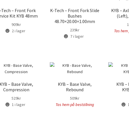
-Tech – Front Fork
K-Tech – Front Fork Slide
KYB – Ax
rvice Kit KYB 48mm
Bushes
(Left)
48.70×20.00×1.00mm
909
kr
1
239
kr
2 i lager
Tas hem 
7 i lager
KYB – Base Valve,
KYB – Base Valve,
KYB – 
Compression
Rebound
KY
529
kr
509
kr
1 i lager
Tas hem på beställning