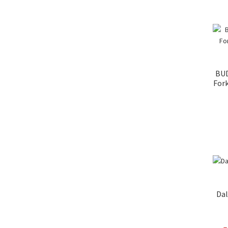
BUD
For
Dal