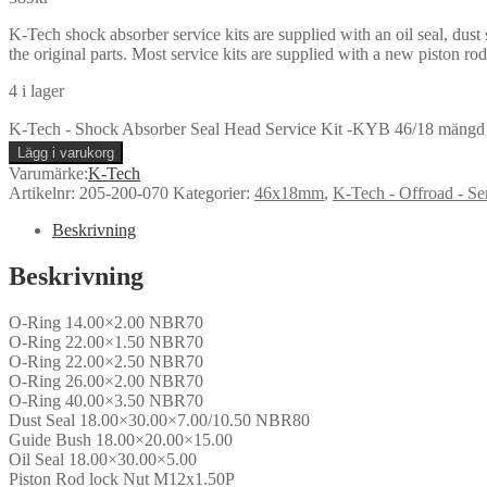
K-Tech shock absorber service kits are supplied with an oil seal, dust 
the original parts. Most service kits are supplied with a new piston r
4 i lager
K-Tech - Shock Absorber Seal Head Service Kit -KYB 46/18 mängd
Lägg i varukorg
Varumärke:
K-Tech
Artikelnr:
205-200-070
Kategorier:
46x18mm
,
K-Tech - Offroad - Ser
Beskrivning
Beskrivning
O-Ring 14.00×2.00 NBR70
O-Ring 22.00×1.50 NBR70
O-Ring 22.00×2.50 NBR70
O-Ring 26.00×2.00 NBR70
O-Ring 40.00×3.50 NBR70
Dust Seal 18.00×30.00×7.00/10.50 NBR80
Guide Bush 18.00×20.00×15.00
Oil Seal 18.00×30.00×5.00
Piston Rod lock Nut M12x1.50P