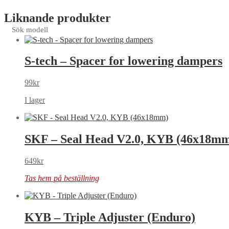
Liknande produkter
Sök modell
S-tech – Spacer for lowering dampers
99
kr
I lager
SKF – Seal Head V2.0, KYB (46x18m
649
kr
Tas hem på beställning
KYB – Triple Adjuster (Enduro)