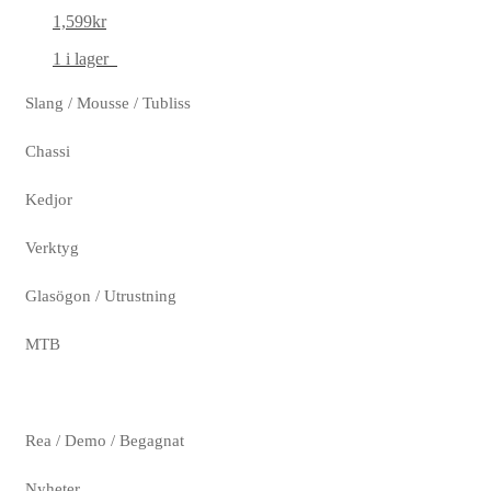
1,599
kr
1 i lager
Slang / Mousse / Tubliss
Chassi
Kedjor
Verktyg
Glasögon / Utrustning
MTB
Rea / Demo / Begagnat
Nyheter