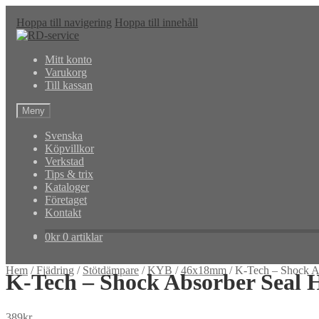
Hoppa till navigering
Hoppa till innehåll
Mitt konto
Varukorg
Till kassan
Meny
Svenska
Köpvillkor
Verkstad
Tips & trix
Kataloger
Företaget
Kontakt
0
kr
0 artiklar
Hem
/
Fjädring
/
Stötdämpare
/
KYB
/
46x18mm
/
K-Tech – Shock A
K-Tech – Shock Absorber Seal 
389
kr