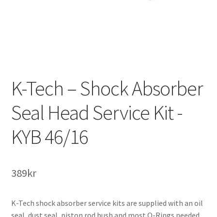
K-Tech – Shock Absorber
Seal Head Service Kit -
KYB 46/16
389
kr
K-Tech shock absorber service kits are supplied with an oil
seal, dust seal, piston rod bush and most O-Rings needed