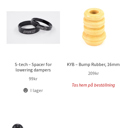
S-tech – Spacer for
KYB – Bump Rubber, 16mm
lowering dampers
209
kr
99
kr
Tas hem på beställning
I lager