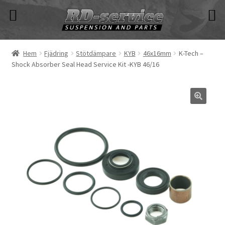
Hoppa
Hoppa
till
till
navigering
innehåll
Hem
Fjädring
Stötdämpare
KYB
46x16mm
K-Tech –
Shock Absorber Seal Head Service Kit -KYB 46/16