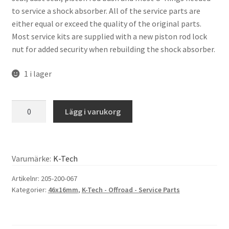
to service a shock absorber. All of the service parts are
either equal or exceed the quality of the original parts.
Most service kits are supplied with a new piston rod lock
nut for added security when rebuilding the shock absorber.
1 i lager
K-
Lägg i varukorg
Tech
-
Shock
Absorber
Varumärke:
K-Tech
Seal
Artikelnr:
205-200-067
Head
Kategorier:
46x16mm
,
K-Tech - Offroad - Service Parts
Service
Kit
-