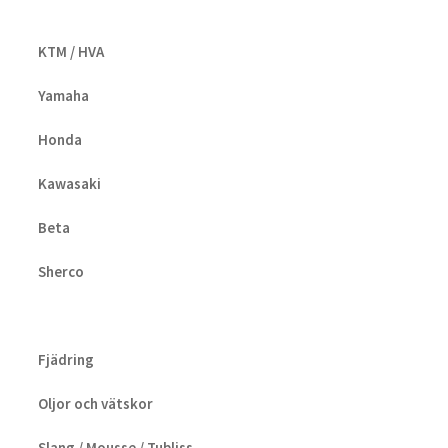
KTM / HVA
Yamaha
Honda
Kawasaki
Beta
Sherco
Fjädring
Oljor och vätskor
Slang / Mousse / Tubliss