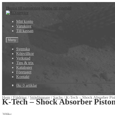
Hoppa till navigering
Hoppa till innehåll
Mitt konto
Varukorg
Till kassan
Meny
Svenska
Köpvillkor
Verkstad
Tips & trix
Kataloger
Företaget
Kontakt
0
kr
0 artiklar
Hem
/
Fjädring
/
Stötdämpare
/
Sachs
/
K-Tech – Shock Absorber Pi
K-Tech – Shock Absorber Pisto
209
kr