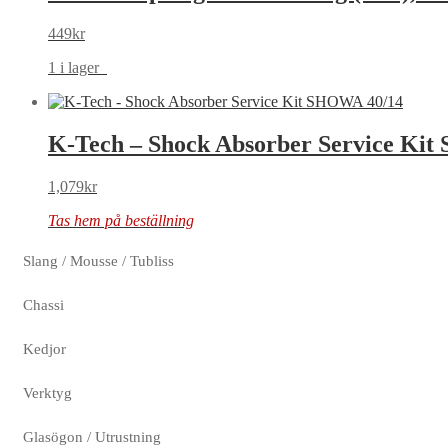
449
kr
1 i lager
K-Tech – Shock Absorber Service Ki
1,079
kr
Tas hem på beställning
Slang / Mousse / Tubliss
Chassi
Kedjor
Verktyg
Glasögon / Utrustning