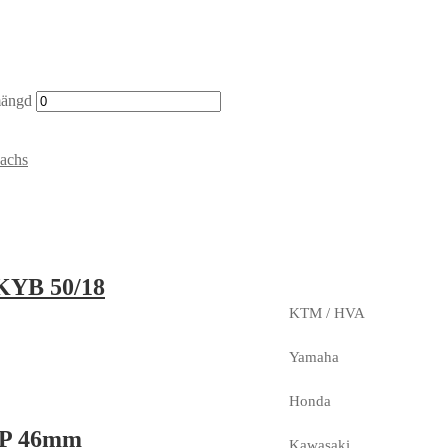
mängd
achs
 KYB 50/18
KTM / HVA
Yamaha
Honda
 WP 46mm
Kawasaki