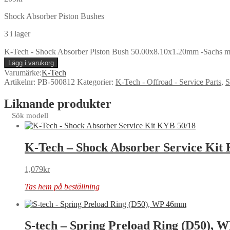
Shock Absorber Piston Bushes
3 i lager
K-Tech - Shock Absorber Piston Bush 50.00x8.10x1.20mm -Sachs 
Lägg i varukorg
Varumärke:
K-Tech
Artikelnr:
PB-500812
Kategorier:
K-Tech - Offroad - Service Parts
,
S
Liknande produkter
Sök modell
K-Tech – Shock Absorber Service Kit
1,079
kr
Tas hem på beställning
S-tech – Spring Preload Ring (D50),