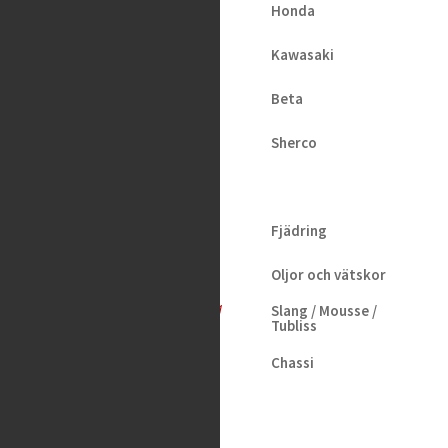
Honda
K-Tech –
Kawasaki
Shock
Beta
Absorber
Sherco
Service Kit
SHOWA
50/16
Fjädring
Oljor och vätskor
1,079
kr
Tas hem på beställning
Slang / Mousse /
Tubliss
Chassi
Kedjor