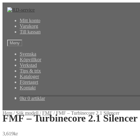
Hoppa
Hoppa
till
till
Mitt konto
navigering
innehåll
Varukorg
Till kassan
Meny
Svenska
Köpvillkor
Verkstad
Tips & trix
Kataloger
Företaget
Kontakt
0
kr
0 artiklar
Hem
/
Sök modell
/
FMF
/
FMF – Turbinecore 2.1 Silencer
FMF – Turbinecore 2.1 Silencer
3,619
kr