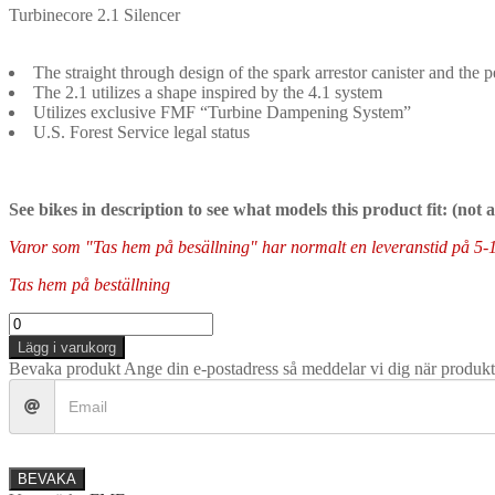
Turbinecore 2.1 Silencer
The straight through design of the spark arrestor canister and the 
The 2.1 utilizes a shape inspired by the 4.1 system
Utilizes exclusive FMF “Turbine Dampening System”
U.S. Forest Service legal status
See bikes in description to see what models this product fit: (not
Varor som "Tas hem på besällning" har normalt en leveranstid på 5-10 
Tas hem på beställning
FMF
-
Lägg i varukorg
Turbinecore
Bevaka produkt
Ange din e-postadress så meddelar vi dig när produkte
2.1
Silencer
mängd
BEVAKA