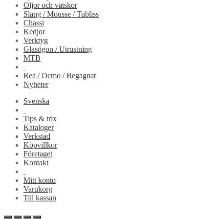
Oljor och vätskor
Slang / Mousse / Tubliss
Chassi
Kedjor
Verktyg
Glasögon / Utrustning
MTB
Rea / Demo / Begagnat
Nyheter
Svenska
Tips & trix
Kataloger
Verkstad
Köpvillkor
Företaget
Kontakt
Mitt konto
Varukorg
Till kassan