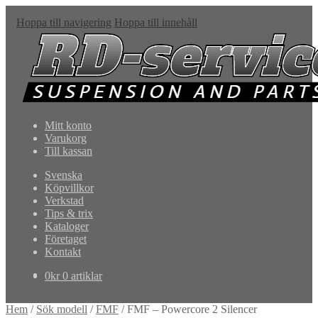
Hoppa till navigering
Hoppa till innehåll
Mitt konto
Varukorg
Till kassan
Svenska
Köpvillkor
Verkstad
Tips & trix
Kataloger
Företaget
Kontakt
0
kr
0 artiklar
Hem
/
Sök modell
/
FMF
/
FMF – Powercore 2 Silencer