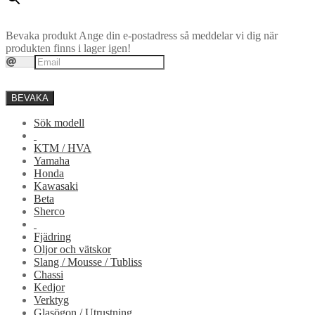
Bevaka produkt
Ange din e-postadress så meddelar vi dig när
produkten finns i lager igen!
BEVAKA
Sök modell
KTM / HVA
Yamaha
Honda
Kawasaki
Beta
Sherco
Fjädring
Oljor och vätskor
Slang / Mousse / Tubliss
Chassi
Kedjor
Verktyg
Glasögon / Utrustning