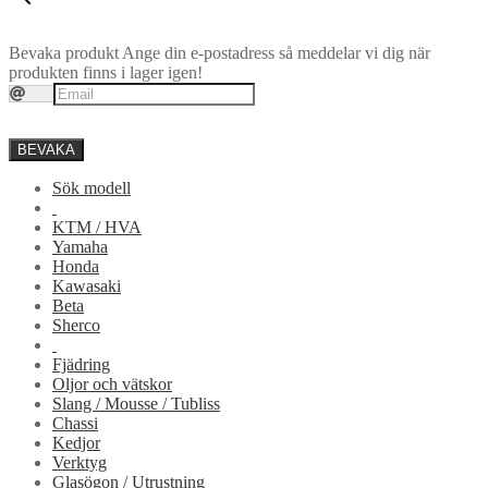
Bevaka produkt
Ange din e-postadress så meddelar vi dig när
produkten finns i lager igen!
BEVAKA
Sök modell
KTM / HVA
Yamaha
Honda
Kawasaki
Beta
Sherco
Fjädring
Oljor och vätskor
Slang / Mousse / Tubliss
Chassi
Kedjor
Verktyg
Glasögon / Utrustning