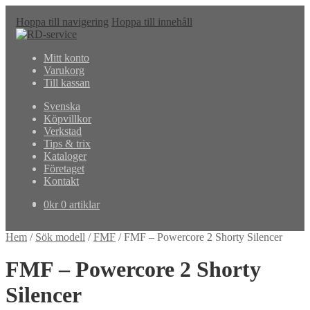
Hoppa till navigering
Hoppa till innehåll
Mitt konto
Varukorg
Till kassan
Svenska
Köpvillkor
Verkstad
Tips & trix
Kataloger
Företaget
Kontakt
0
kr
0 artiklar
Hem
/
Sök modell
/
FMF
/
FMF – Powercore 2 Shorty Silencer
FMF – Powercore 2 Shorty
Silencer