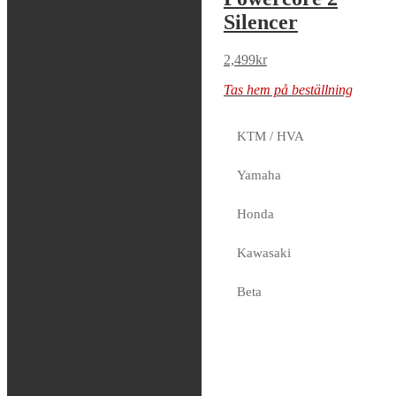
Silencer
Silencer
2,499
kr
2,499
kr
Tas hem på beställning
Tas hem på beställning
KTM / HVA
FMF –
Yamaha
Powercore 2
Honda
Silencer
Kawasaki
2,499
kr
Tas hem på beställning
Beta
Sherco