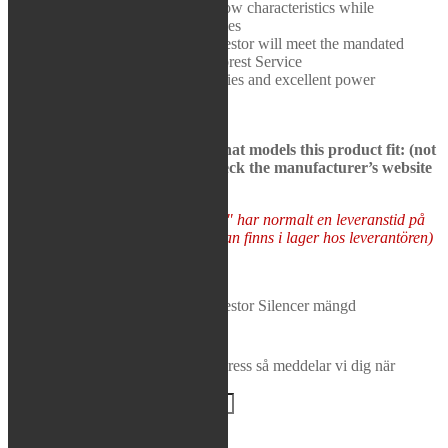
technology that retains optimum flow characteristics while
Rea / Demo / Begagnat
enhancing sound absorption qualities
Nyheter
The U.S. Forest legal spark arrestor will meet the mandated
96dB sound level set by the US Forest Service
Serious sound deadening qualities and excellent power
See bikes in description to see what models this product fit: (not
all models may be presented, check the manufacturer’s website
to be sure)
Varor som "Tas hem på besällning" har normalt en leveranstid på
5-10 arbetsdagar (förutsatt att varan finns i lager hos leverantören)
Tas hem på beställning
FMF - Turbinecore 2-Q Spark Arrestor Silencer mängd
Lägg i varukorg
Bevaka produkt
Ange din e-postadress så meddelar vi dig när
produkten finns i lager igen!