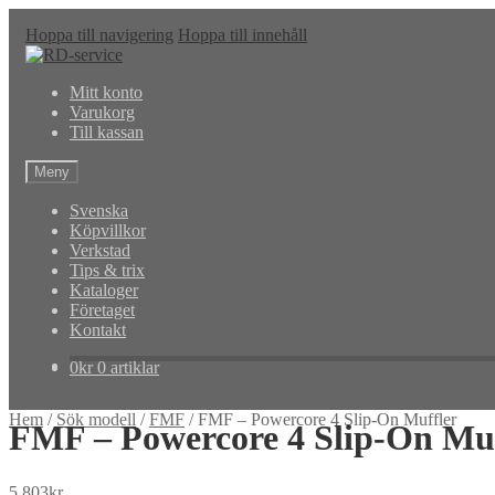
Hoppa till navigering
Hoppa till innehåll
Mitt konto
Varukorg
Till kassan
Meny
Svenska
Köpvillkor
Verkstad
Tips & trix
Kataloger
Företaget
Kontakt
0
kr
0 artiklar
Hem
/
Sök modell
/
FMF
/
FMF – Powercore 4 Slip-On Muffler
FMF – Powercore 4 Slip-On Muf
5,803
kr