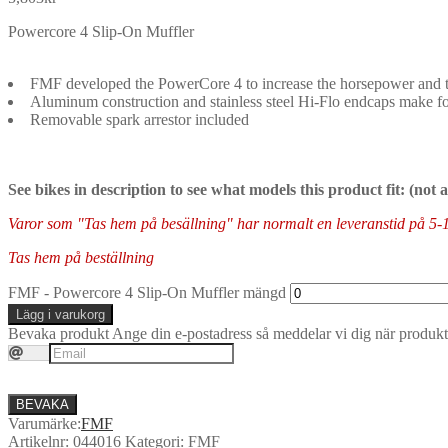
Powercore 4 Slip-On Muffler
FMF developed the PowerCore 4 to increase the horsepower and tor
Aluminum construction and stainless steel Hi-Flo endcaps make fo
Removable spark arrestor included
See bikes in description to see what models this product fit: (not
Varor som "Tas hem på besällning" har normalt en leveranstid på 5-10 
Tas hem på beställning
FMF - Powercore 4 Slip-On Muffler mängd
Lägg i varukorg
Bevaka produkt
Ange din e-postadress så meddelar vi dig när produkte
BEVAKA
Varumärke:
FMF
Artikelnr:
044016
Kategori:
FMF