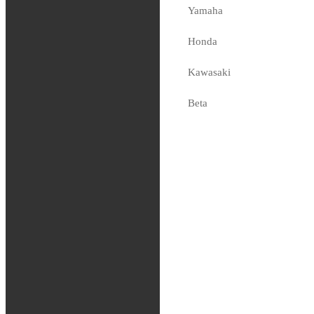
FMF –
Yamaha
Turbinecore 2
Honda
Silencer
Kawasaki
1,889
kr
Tas hem på beställning
Beta
Sherco
Fjädring
Oljor och vätskor
Slang / Mousse / Tubliss
Chassi