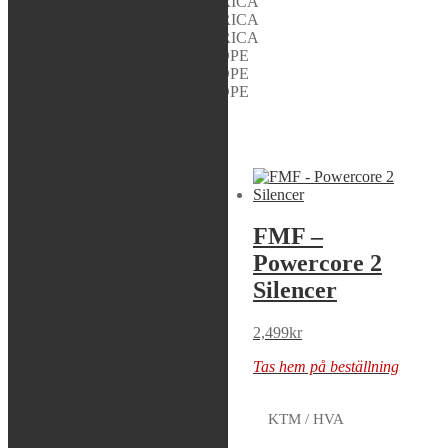
YAMAHA YZ 450 F 2007 AMERICA
YAMAHA YZ 450 F 2008 AMERICA
YAMAHA YZ 450 F 2009 AMERICA
YAMAHA YZ 450 F 2007 EUROPE
YAMAHA YZ 450 F 2008 EUROPE
YAMAHA YZ 450 F 2009 EUROPE
Liknande produkter
Sök modell
FMF –
FMF –
Powercore 2
Powercore 2
Shorty Silencer
Silencer
2,499
kr
2,499
kr
Tas hem på beställning
Tas hem på beställning
KTM / HVA