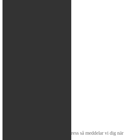
Kedjor
Verktyg
Glasögon / Utrustning
MTB
Rea / Demo / Begagnat
Nyheter
Sök
×
Bevaka produkt
Ange din e-postadress så meddelar vi dig när
produkten finns i lager igen!