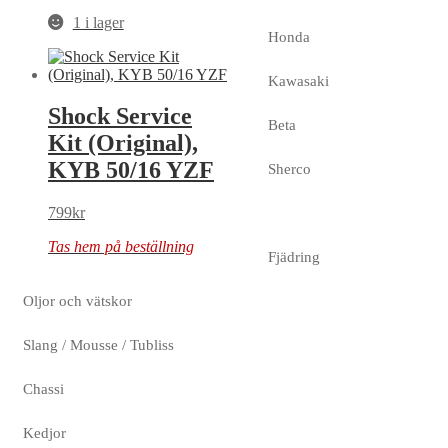
1 i lager
Honda
Kawasaki
Shock Service
Beta
Kit (Original),
KYB 50/16 YZF
Sherco
799
kr
Tas hem på beställning
Fjädring
Oljor och vätskor
Slang / Mousse / Tubliss
Chassi
Kedjor