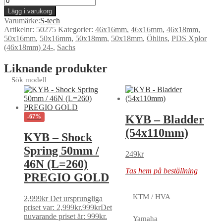
Lägg i varukorg
Varumärke:
S-tech
Artikelnr:
50275
Kategorier:
46x16mm
,
46x16mm
,
46x18mm
,
50x16mm
,
50x16mm
,
50x18mm
,
50x18mm
,
Öhlins
,
PDS Xplor
(46x18mm) 24-
,
Sachs
Liknande produkter
Sök modell
KYB – Bladder
-67%
(54x110mm)
KYB – Shock
Spring 50mm /
249
kr
46N (L=260)
Tas hem på beställning
PREGIO GOLD
KTM / HVA
2,999
kr
Det ursprungliga
priset var: 2,999kr.
999
kr
Det
nuvarande priset är: 999kr.
Yamaha