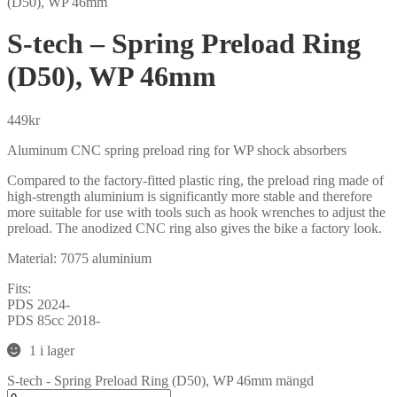
(D50), WP 46mm
S-tech – Spring Preload Ring
(D50), WP 46mm
449
kr
Aluminum CNC spring preload ring for WP shock absorbers
Compared to the factory-fitted plastic ring, the preload ring made of
high-strength aluminium is significantly more stable and therefore
more suitable for use with tools such as hook wrenches to adjust the
preload. The anodized CNC ring also gives the bike a factory look.
Material: 7075 aluminium
Fits:
PDS 2024-
PDS 85cc 2018-
1 i lager
S-tech - Spring Preload Ring (D50), WP 46mm mängd