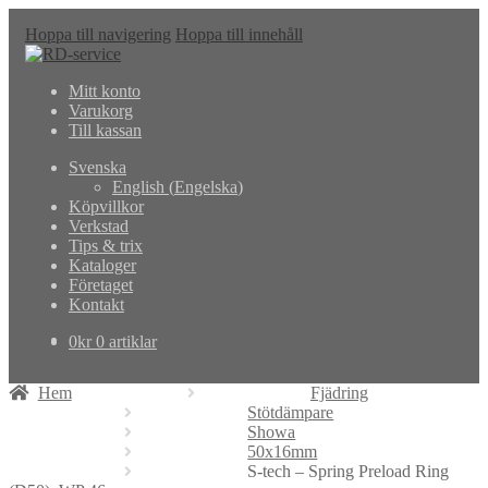
Hoppa till navigering
Hoppa till innehåll
Mitt konto
Varukorg
Till kassan
Svenska
English
(
Engelska
)
Köpvillkor
Verkstad
Tips & trix
Kataloger
Företaget
Kontakt
0
kr
0 artiklar
Hem
Fjädring
Stötdämpare
Showa
50x16mm
S-tech – Spring Preload Ring