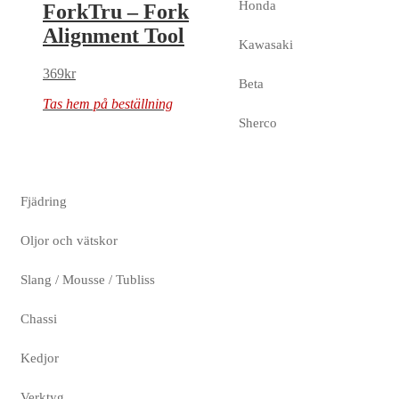
Honda
ForkTru – Fork
Alignment Tool
Kawasaki
369
kr
Beta
Tas hem på beställning
Sherco
Fjädring
Oljor och vätskor
Slang / Mousse / Tubliss
Chassi
Kedjor
Verktyg