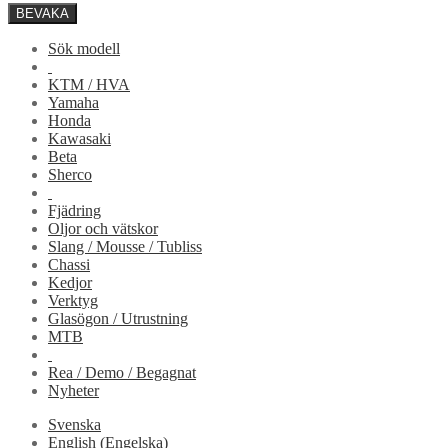
BEVAKA
Sök modell
KTM / HVA
Yamaha
Honda
Kawasaki
Beta
Sherco
Fjädring
Oljor och vätskor
Slang / Mousse / Tubliss
Chassi
Kedjor
Verktyg
Glasögon / Utrustning
MTB
Rea / Demo / Begagnat
Nyheter
Svenska
English
(
Engelska
)