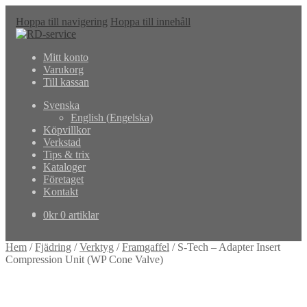
Hoppa till navigering
Hoppa till innehåll
Mitt konto
Varukorg
Till kassan
Svenska
English
(
Engelska
)
Köpvillkor
Verkstad
Tips & trix
Kataloger
Företaget
Kontakt
0
kr
0 artiklar
Hem
/
Fjädring
/
Verktyg
/
Framgaffel
/
S-Tech – Adapter Insert
Compression Unit (WP Cone Valve)