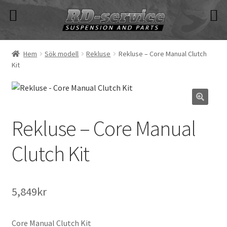
Hoppa
Hoppa
till
till
navigering
innehåll
Hem
Sök modell
Rekluse
Rekluse – Core Manual Clutch
Kit
Rekluse – Core Manual
Clutch Kit
5,849
kr
Core Manual Clutch Kit