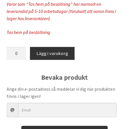
Varor som "Tas hem på besällning" har normalt en
leveranstid på 5-10 arbetsdagar (förutsatt att varan finns i
lager hos leverantören)
Tas hem på beställning
Rekluse
Lägg i varukorg
-
Core
Manual
Bevaka produkt
Clutch
Kit
Ange din e-postadress så meddelar vi dig när produkten
mängd
finns i lager igen!