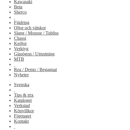
Kawasaki
Beta
Sherco
Fjädring
Oljor och vätskor
Slang / Mousse / Tubliss
Chassi
Kedjor
Verktyg
Glasögon / Utrustning
MTB
Rea / Demo / Begagnat
Nyheter
Svenska
Tips & trix
Kataloger
Verkstad
Köpvillkor
Företaget
Kontakt