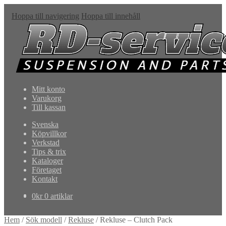
Hoppa till navigering
Hoppa till innehåll
Mitt konto
Varukorg
Till kassan
Svenska
Köpvillkor
Verkstad
Tips & trix
Kataloger
Företaget
Kontakt
0
kr
0 artiklar
Hem
/
Sök modell
/
Rekluse
/
Rekluse – Clutch Pack