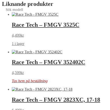
Liknande produkter
Sök modell
Race Tech – FMGV 3525C
4,499
kr
1 i lager
Race Tech – FMGV 352402C
4,599
kr
Tas hem på beställning
Race Tech – FMGV 2823XC, 17-18