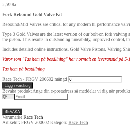
2,599
kr
Fork Rebound Gold Valve Kit
Rebound/Mid-Valves are critical for any modern hi-performance valvi
Type 3 Gold Valves are the latest version of our bolt-on fork valving s
the piston. This results in outstanding tuneability, improved control, t
Includes detailed online instructions, Gold Valve Pistons, Valving Shi
Varor som "Tas hem på besällning" har normalt en leveranstid på 5-10 
Tas hem på beställning
Race Tech - FRGV 200602 mängd
Lägg i varukorg
Bevaka produkt
Ange din e-postadress så meddelar vi dig när produkte
BEVAKA
Varumärke:
Race Tech
Artikelnr:
FRGV 200602
Kategori:
Race Tech