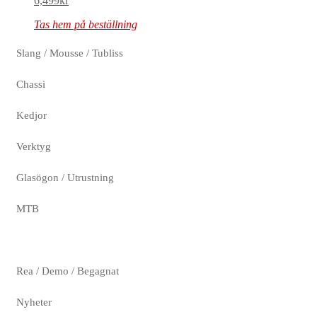
6,499
kr
Tas hem på beställning
Slang / Mousse / Tubliss
Chassi
Kedjor
Verktyg
Glasögon / Utrustning
MTB
Rea / Demo / Begagnat
Nyheter