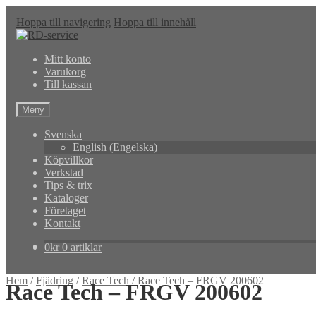
Hoppa till navigering
Hoppa till innehåll
Mitt konto
Varukorg
Till kassan
Meny
Svenska
English
(
Engelska
)
Köpvillkor
Verkstad
Tips & trix
Kataloger
Företaget
Kontakt
0
kr
0 artiklar
Hem
/
Fjädring
/
Race Tech
/
Race Tech – FRGV 200602
Race Tech – FRGV 200602