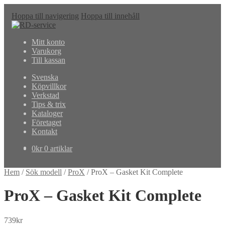
Hoppa till navigering
Hoppa till innehåll
Mitt konto
Varukorg
Till kassan
Svenska
Köpvillkor
Verkstad
Tips & trix
Kataloger
Företaget
Kontakt
0
kr
0 artiklar
Hem
/
Sök modell
/
ProX
/
ProX – Gasket Kit Complete
ProX – Gasket Kit Complete
739
kr