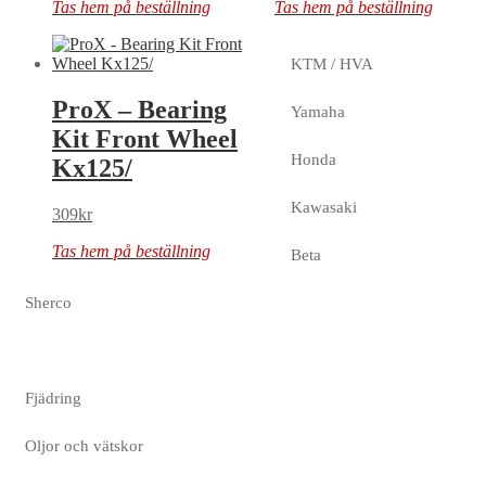
Tas hem på beställning
Tas hem på beställning
KTM / HVA
ProX – Bearing
Yamaha
Kit Front Wheel
Honda
Kx125/
Kawasaki
309
kr
Tas hem på beställning
Beta
Sherco
Fjädring
Oljor och vätskor