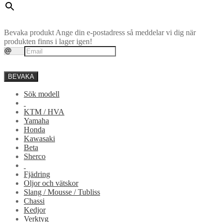
Bevaka produkt
Ange din e-postadress så meddelar vi dig när
produkten finns i lager igen!
BEVAKA
Sök modell
KTM / HVA
Yamaha
Honda
Kawasaki
Beta
Sherco
Fjädring
Oljor och vätskor
Slang / Mousse / Tubliss
Chassi
Kedjor
Verktyg