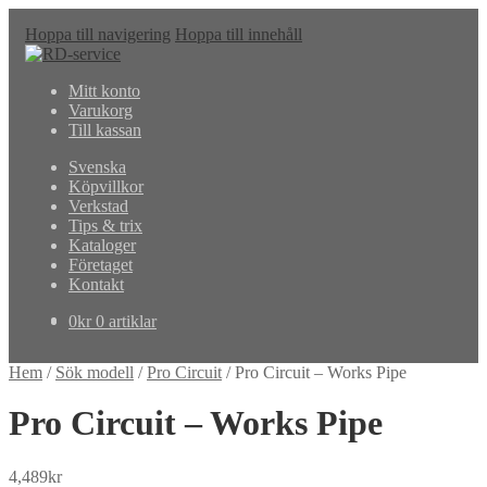
Hoppa till navigering
Hoppa till innehåll
Mitt konto
Varukorg
Till kassan
Svenska
Köpvillkor
Verkstad
Tips & trix
Kataloger
Företaget
Kontakt
0
kr
0 artiklar
Hem
/
Sök modell
/
Pro Circuit
/
Pro Circuit – Works Pipe
Pro Circuit – Works Pipe
4,489
kr