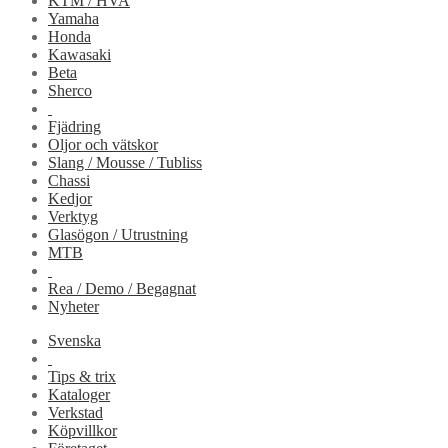
KTM / HVA
Yamaha
Honda
Kawasaki
Beta
Sherco
Fjädring
Oljor och vätskor
Slang / Mousse / Tubliss
Chassi
Kedjor
Verktyg
Glasögon / Utrustning
MTB
Rea / Demo / Begagnat
Nyheter
Svenska
Tips & trix
Kataloger
Verkstad
Köpvillkor