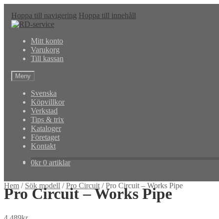
Hoppa till navigering
Hoppa till innehåll
Mitt konto
Varukorg
Till kassan
Meny
Svenska
Köpvillkor
Verkstad
Tips & trix
Kataloger
Företaget
Kontakt
0
kr
0 artiklar
Hem
/
Sök modell
/
Pro Circuit
/
Pro Circuit – Works Pipe
Pro Circuit – Works Pipe
4,489
kr