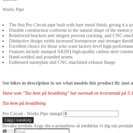
Works Pipe
The first Pro Circuit pipe built with bare metal finish, giving it a un
Durable construction conforms to the natural shape of the motorcy
Reinforced brackets and stingers prevent cracking, and CNC-machin
Distinctive design yields increased horsepower and stronger thrott
Excellent choice for those who want factory-level high-performanc
Features include stamped AKDQ high-quality carbon steel constru
Hand-welded and pounded seams
Embossed nameplate and CNC-machined exhaust flange
See bikes in description to see what models this product fit: (not
Varor som "Tas hem på besällning" har normalt en leveranstid på 5-10 
Tas hem på beställning
Pro Circuit - Works Pipe mängd
Lägg i varukorg
Bevaka produkt
Ange din e-postadress så meddelar vi dig när produkte