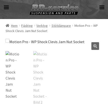
Hoppa
Hoppa
till
till
navigering
innehåll
Hem
Fjädring
Verktyg
Stötdämpare
Motion Pro – WP
Shock Clevis Jam Nut Socket
🔍