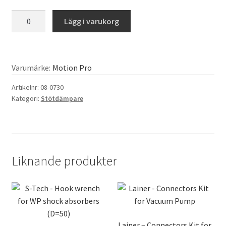
Motion
Lägg i varukorg
Pro
-
WP
Shock
Varumärke:
Motion Pro
Clevis
Artikelnr:
08-0730
Jam
Kategori:
Stötdämpare
Nut
Socket
mängd
Liknande produkter
Lainer – Connectors Kit for