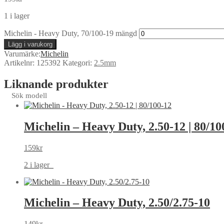
1 i lager
Michelin - Heavy Duty, 70/100-19 mängd
Lägg i varukorg
Varumärke:
Michelin
Artikelnr:
125392
Kategori:
2.5mm
Liknande produkter
Sök modell
Michelin – Heavy Duty, 2.50-12 | 80/10
159
kr
2 i lager
Michelin – Heavy Duty, 2.50/2.75-10
149
kr