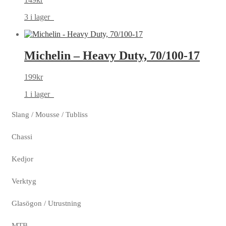
3 i lager
Michelin – Heavy Duty, 70/100-17
199
kr
1 i lager
Slang / Mousse / Tubliss
Chassi
Kedjor
Verktyg
Glasögon / Utrustning
MTB