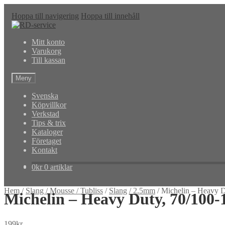
Hoppa till navigering
Hoppa till innehåll
Mitt konto
Varukorg
Till kassan
Meny
Svenska
Köpvillkor
Verkstad
Tips & trix
Kataloger
Företaget
Kontakt
0
kr
0 artiklar
Hem
/
Slang / Mousse / Tubliss
/
Slang
/
2.5mm
/
Michelin – Heavy D
Michelin – Heavy Duty, 70/100-
199
kr