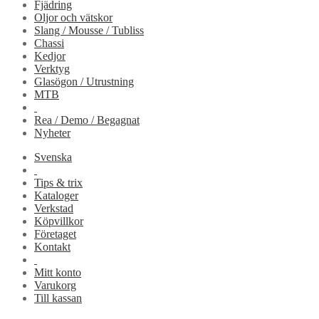
Fjädring
Oljor och vätskor
Slang / Mousse / Tubliss
Chassi
Kedjor
Verktyg
Glasögon / Utrustning
MTB
Rea / Demo / Begagnat
Nyheter
Svenska
Tips & trix
Kataloger
Verkstad
Köpvillkor
Företaget
Kontakt
Mitt konto
Varukorg
Till kassan