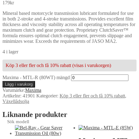
179
kr
Mineral based motorcycle transmission lubricant formulated for use
in both 2-stroke and 4-stroke transmissions. Provides excellent film
thickness and viscosity stability across all operating temperatures for
maximum clutch and gear protection. Proprietary ClutchSaver™
formula ensures optimal clutch engagement, prevents slippage and
minimizes wear. Exceeds the requirements of JASO MA2.
4 i lager
Köp 3 eller fler och få 10% rabatt (visas i varukorgen)
Maxima - MTL-R (80WT) mängd
Lägg i varukorg
Varumärke:
Maxima
Artikelnr:
41901
Kategorier:
Köp 3 eller fler och få 10% rabatt
,
Växellådsolja
Liknande produkter
Sök modell