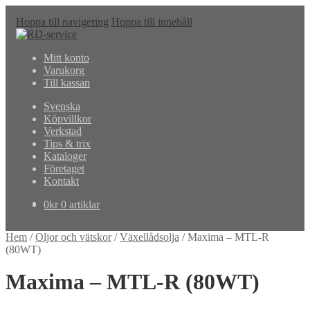
Hoppa till navigering
Hoppa till innehåll
Mitt konto
Varukorg
Till kassan
Svenska
Köpvillkor
Verkstad
Tips & trix
Kataloger
Företaget
Kontakt
0
kr
0 artiklar
Hem
/
Oljor och vätskor
/
Växellådsolja
/
Maxima – MTL-R
(80WT)
Maxima – MTL-R (80WT)