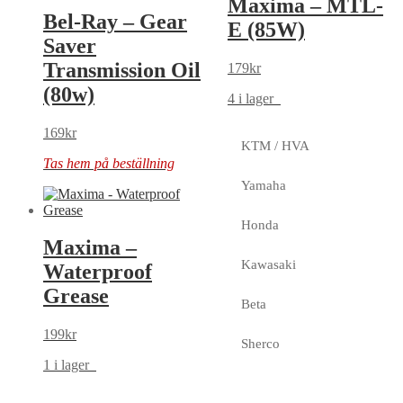
Maxima – MTL-
Bel-Ray – Gear
E (85W)
Saver
Transmission Oil
179
kr
(80w)
4 i lager
169
kr
KTM / HVA
Tas hem på beställning
Yamaha
Honda
Maxima –
Kawasaki
Waterproof
Grease
Beta
199
kr
Sherco
1 i lager