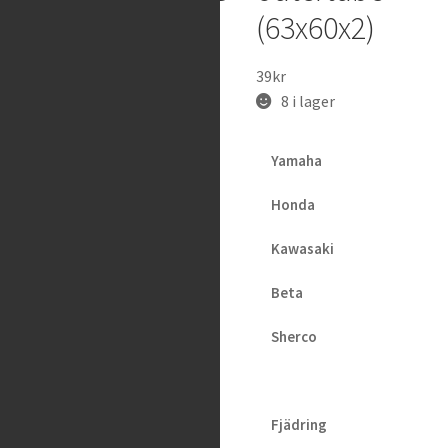
(M5x0.8)
(63x60x2)
K
T
M
219
kr
39
kr
/
H
3 i lager
8 i lager
V
A
Yamaha
Honda
KYB –
Kawasaki
Bushing
Beta
Cartridge
Head,
Sherco
12.5mm
Fjädring
59
kr