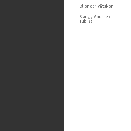
1 i lager
Oljor och vätskor
Slang / Mousse /
Tubliss
Chassi
Kedjor
Verktyg
Glasögon / Utrustning
MTB
Rea / Demo / Begagnat
Nyheter