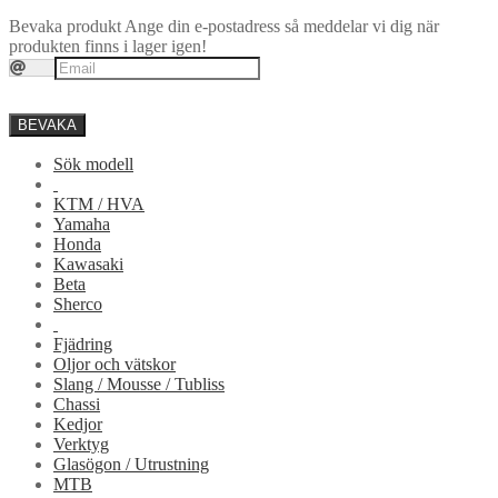
Bevaka produkt
Ange din e-postadress så meddelar vi dig när
produkten finns i lager igen!
BEVAKA
Sök modell
KTM / HVA
Yamaha
Honda
Kawasaki
Beta
Sherco
Fjädring
Oljor och vätskor
Slang / Mousse / Tubliss
Chassi
Kedjor
Verktyg
Glasögon / Utrustning
MTB