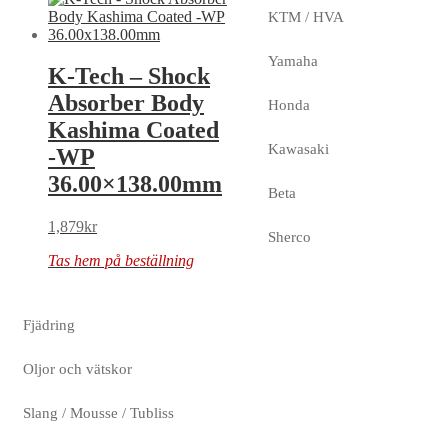
KTM / HVA
Yamaha
K-Tech – Shock
Absorber Body
Honda
Kashima Coated
Kawasaki
-WP
36.00×138.00mm
Beta
1,879
kr
Sherco
Tas hem på beställning
Fjädring
Oljor och vätskor
Slang / Mousse / Tubliss