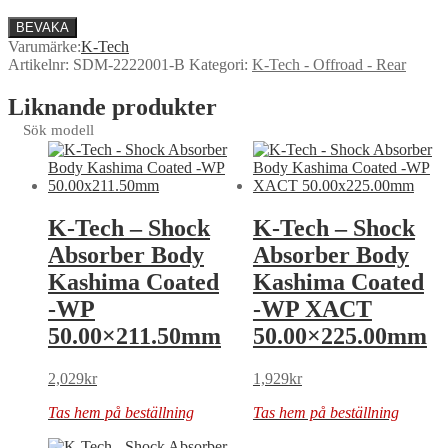
BEVAKA
Varumärke:
K-Tech
Artikelnr:
SDM-2222001-B
Kategori:
K-Tech - Offroad - Rear
Liknande produkter
Sök modell
K-Tech – Shock
K-Tech – Shock
Absorber Body
Absorber Body
Kashima Coated
Kashima Coated
-WP
-WP XACT
50.00×211.50mm
50.00×225.00mm
2,029
kr
1,929
kr
Tas hem på beställning
Tas hem på beställning