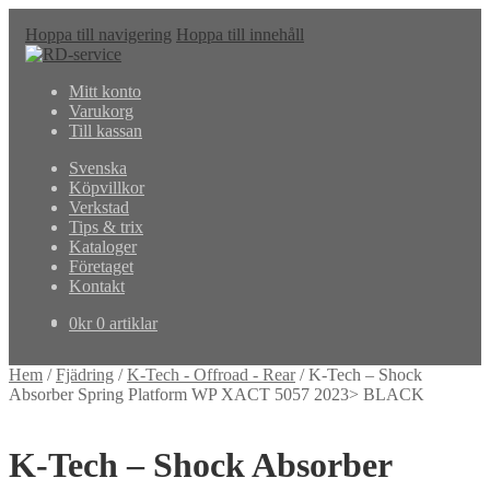
Hoppa till navigering
Hoppa till innehåll
Mitt konto
Varukorg
Till kassan
Svenska
Köpvillkor
Verkstad
Tips & trix
Kataloger
Företaget
Kontakt
0
kr
0 artiklar
Hem
/
Fjädring
/
K-Tech - Offroad - Rear
/
K-Tech – Shock
Absorber Spring Platform WP XACT 5057 2023> BLACK
K-Tech – Shock Absorber