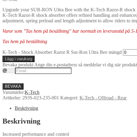
Upgrade your SUR-RON Ultra Bee with the K-Tech Razor-R shock absorb
K-Tech Razor-R shock absorber offers refined handling and enhanced
adjustment, spring preload and length adjustment to allow riders to i
Varor som "Tas hem på besällning" har normalt en leveranstid på 5-10 
Tas hem på beställning
K-Tech - Shock Absorber Razor R Sur-Ron Ultra Bee mängd
Lägg i varukorg
Bevaka produkt
Ange din e-postadress så meddelar vi dig när produkte
BEVAKA
Varumärke:
K-Tech
Artikelnr:
293S-023-235-001
Kategori:
K-Tech - Offroad - Rear
Beskrivning
Beskrivning
Increased performance and control