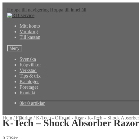
Hoppa till navigering
Hoppa till innehåll
Mitt konto
Varukorg
Till kassan
Meny
Svenska
Köpvillkor
Verkstad
Tips & trix
Kataloger
Företaget
Kontakt
0
kr
0 artiklar
Hem
/
Fjädring
/
K-Tech - Offroad - Rear
/
K-Tech – Shock Absorber
K-Tech – Shock Absorber Razor
8,739
kr