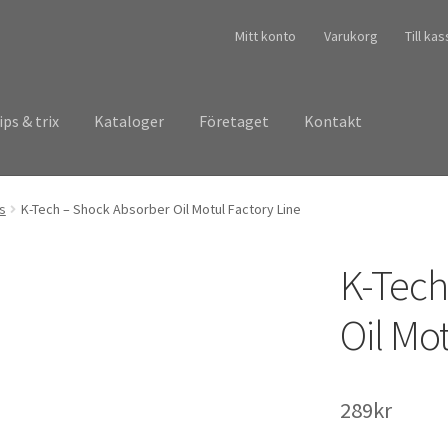
Mitt konto
Varukorg
Till ka
ips & trix
Kataloger
Företaget
Kontakt
ts
K-Tech – Shock Absorber Oil Motul Factory Line
K-Tech
Oil Mo
289
kr