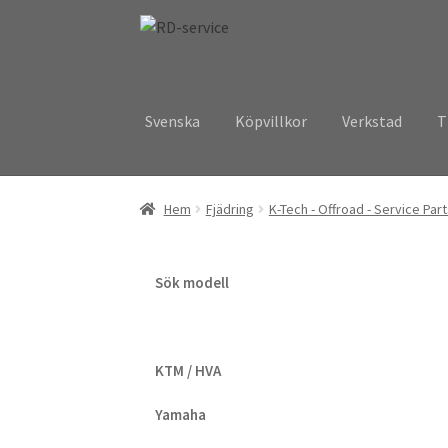
Hoppa
Hoppa
till
till
navigering
innehåll
Svenska
Köpvillkor
Verkstad
T
Hem
Fjädring
K-Tech - Offroad - Service Par
Sök modell
KTM / HVA
Yamaha