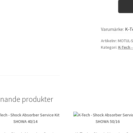
Varumärke:
K-T
Artikelnr:
MOTUL-
Kategori:
K-Tech -
knande produkter