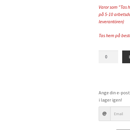
Varor som "Tas h
på 5-10 arbetsdag
leverantören)
Tas hem på best
K-
Tech
-
Shock
Absorber
Oil
Ange din e-post
Motul
i lager igen!
Factory
Line
mängd