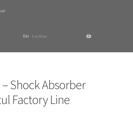
ssan
0
kr
0 artiklar
 – Shock Absorber
tul Factory Line