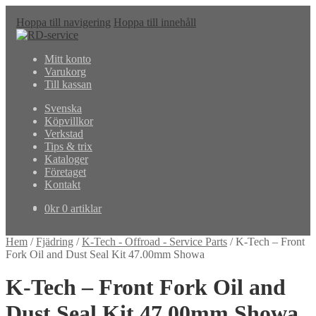
Hoppa till navigering
Hoppa till innehåll
Mitt konto
Varukorg
Till kassan
Svenska
Köpvillkor
Verkstad
Tips & trix
Kataloger
Företaget
Kontakt
0
kr
0 artiklar
Hem
/
Fjädring
/
K-Tech - Offroad - Service Parts
/
K-Tech – Front
Fork Oil and Dust Seal Kit 47.00mm Showa
K-Tech – Front Fork Oil and
Dust Seal Kit 47.00mm Showa