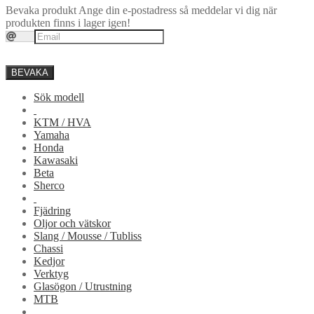
Bevaka produkt
Ange din e-postadress så meddelar vi dig när
produkten finns i lager igen!
BEVAKA
Sök modell
KTM / HVA
Yamaha
Honda
Kawasaki
Beta
Sherco
Fjädring
Oljor och vätskor
Slang / Mousse / Tubliss
Chassi
Kedjor
Verktyg
Glasögon / Utrustning
MTB