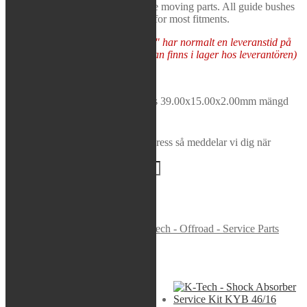
designed to give low friction on the moving parts. All guide bushes
Rea / Demo / Begagnat
are supplied in pairs and available for most fitments.
Nyheter
Varor som "Tas hem på besällning" har normalt en leveranstid på
5-10 arbetsdagar (förutsatt att varan finns i lager hos leverantören)
Tas hem på beställning
K-Tech - Front Fork Guide Bushes 39.00x15.00x2.00mm mängd
Lägg i varukorg
Bevaka produkt
Ange din e-postadress så meddelar vi dig när
produkten finns i lager igen!
BEVAKA
Varumärke:
K-Tech
Artikelnr:
GBS-036
Kategori:
K-Tech - Offroad - Service Parts
Liknande produkter
Sök modell