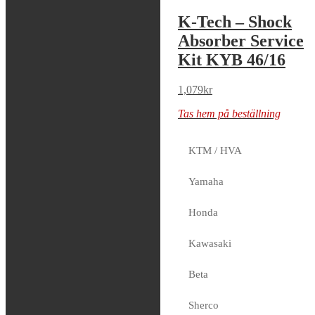
K-Tech – Shock
K-Tech – Shock
Absorber Service
Absorber Service
Kit SHOWA
Kit KYB 46/16
40/14
1,079
kr
1,079
kr
Tas hem på beställning
Tas hem på beställning
KTM / HVA
Yamaha
K-Tech – Front
Honda
Fork Service Kit
Showa 43mm
Kawasaki
989
kr
Beta
Tas hem på beställning
Sherco