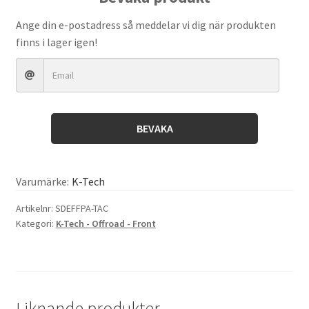
Fork
Free
Ange din e-postadress så meddelar vi dig när produkten
Piston
finns i lager igen!
Aluminium
Showa
(Single)
mängd
BEVAKA
Varumärke:
K-Tech
Artikelnr:
SDEFFPA-TAC
Kategori:
K-Tech - Offroad - Front
Liknande produkter