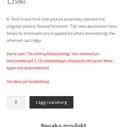
1,159
kr
K-Tech front fork free piston assembly replace the
original plastic Showa fitments. The new aluminium also
helps to eliminate any trapped air when assembling the
internal cartridge
Varor som "Tas hem på besällning" har normalt en
leveranstid på 5-10 arbetsdagar (förutsatt att varan finns i
lager hos leverantören)
Tas hem på beställning
K-
Lägg i varukorg
Tech
-
Front
Bevaka produkt