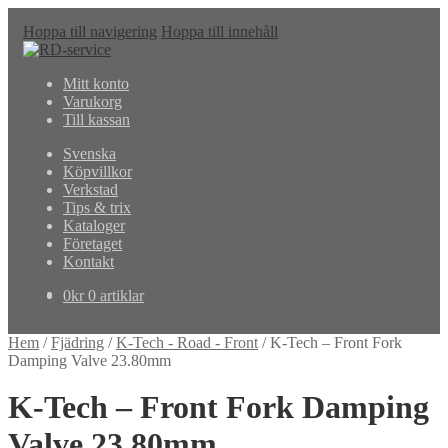
Hoppa till navigering
Hoppa till innehåll
Mitt konto
Varukorg
Till kassan
Svenska
Köpvillkor
Verkstad
Tips & trix
Kataloger
Företaget
Kontakt
0
kr
0 artiklar
Hem
/
Fjädring
/
K-Tech - Road - Front
/
K-Tech – Front Fork
Damping Valve 23.80mm
K-Tech – Front Fork Damping
Valve 23.80mm