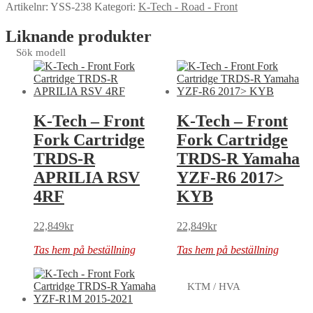
Artikelnr:
YSS-238
Kategori:
K-Tech - Road - Front
Liknande produkter
Sök modell
K-Tech – Front
K-Tech – Front
Fork Cartridge
Fork Cartridge
TRDS-R
TRDS-R Yamaha
APRILIA RSV
YZF-R6 2017>
4RF
KYB
22,849
kr
22,849
kr
Tas hem på beställning
Tas hem på beställning
KTM / HVA