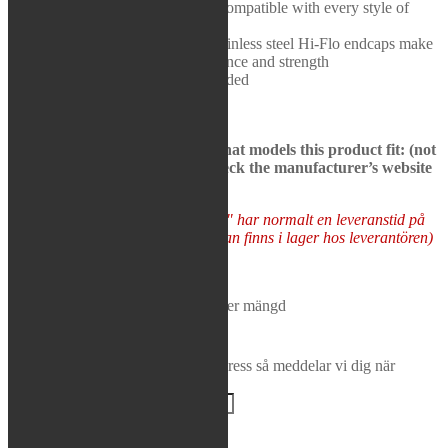
power increase that is usable and compatible with every style of
Rea / Demo / Begagnat
riding
Nyheter
Aluminum construction and stainless steel Hi-Flo endcaps make
for the perfect balance of performance and strength
Removable spark arrestor included
See bikes in description to see what models this product fit: (not
all models may be presented, check the manufacturer’s website
to be sure)
Varor som "Tas hem på besällning" har normalt en leveranstid på
5-10 arbetsdagar (förutsatt att varan finns i lager hos leverantören)
Tas hem på beställning
FMF - Powercore 4 Slip-On Muffler mängd
Lägg i varukorg
Bevaka produkt
Ange din e-postadress så meddelar vi dig när
produkten finns i lager igen!