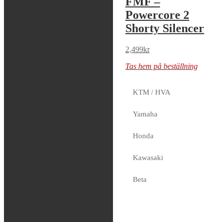
FMF –
FMF –
Powercore 2
Powercore 2
Shorty Silencer
Shorty Silencer
2,499
kr
2,499
kr
Tas hem på beställning
Tas hem på beställning
KTM / HVA
FMF –
Yamaha
Powercore 2
Honda
Silencer
Kawasaki
2,499
kr
Tas hem på beställning
Beta
Sherco