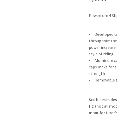
Powercore 4 Sli
Developed t
throughout the 
power increase 
style of riding
Aluminum con
caps make for t
strength
Removable s
See bikes in de
fit: (not all m
manufacturer’s