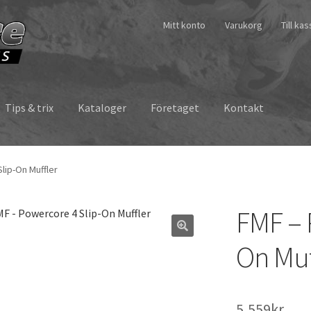
Mitt konto
Varukorg
Till ka
Tips & trix
Kataloger
Företaget
Kontakt
lip-On Muffler
FMF – 
On Muf
5,559
kr