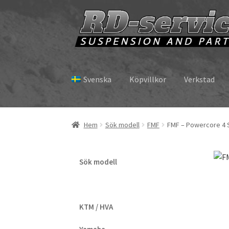
Hoppa
Hoppa
till
till
navigering
innehåll
Svenska
Köpvillkor
Verkstad
Hem
Sök modell
FMF
FMF – Powercore 4 S
Sök modell
KTM / HVA