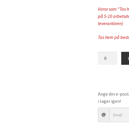
Varor som "Tas h
på 5-10 arbetsdag
leverantören)
Tas hem på best
FMF
-
Powercore
4
Slip-
On
Ange din e-post
Muffler
i lager igen!
mängd