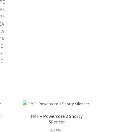
OPE
OPE
OPE
CA
CA
CA
PE
PE
PE
er
FMF – Powercore 2 Shorty
Silencer
2,499
kr