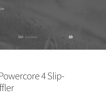
ssan
0
kr
0 artiklar
Powercore 4 Slip-
fler