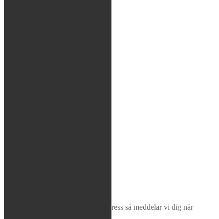
Kedjor
Verktyg
Glasögon / Utrustning
MTB
Rea / Demo / Begagnat
Nyheter
Sök
×
Bevaka produkt
Ange din e-postadress så meddelar vi dig när
produkten finns i lager igen!