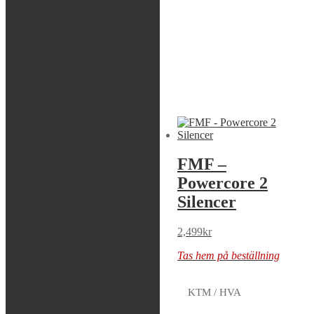
Beskrivning
HONDA CR 125 R 1998 ALL
HONDA CR 125 R 1999 ALL
Liknande produkter
Sök modell
FMF –
FMF –
Powercore 2
Powercore 2
Silencer
Silencer
2,339
kr
2,499
kr
Tas hem på beställning
Tas hem på beställning
KTM / HVA