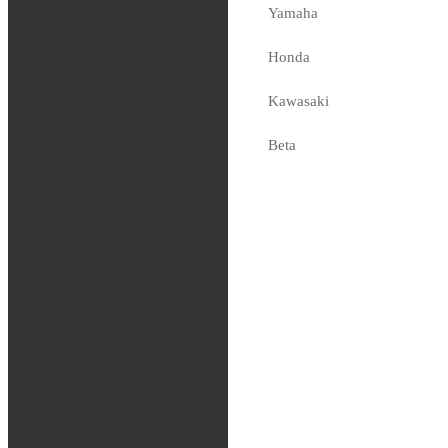
FMF –
Yamaha
Powercore 2
Honda
Shorty Silencer
Kawasaki
2,499
kr
Tas hem på beställning
Beta
Sherco
Fjädring
Oljor och vätskor
Slang / Mousse / Tubliss
Chassi