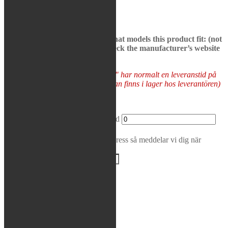
front stinger
Rea / Demo / Begagnat
Nyheter
See bikes in description to see what models this product fit: (not
all models may be presented, check the manufacturer’s website
to be sure)
Varor som "Tas hem på besällning" har normalt en leveranstid på
5-10 arbetsdagar (förutsatt att varan finns i lager hos leverantören)
Tas hem på beställning
FMF - Powercore 2 Silencer mängd
Lägg i varukorg
Bevaka produkt
Ange din e-postadress så meddelar vi dig när
produkten finns i lager igen!
BEVAKA
Varumärke:
FMF
Artikelnr:
020205
Kategori:
FMF
Beskrivning