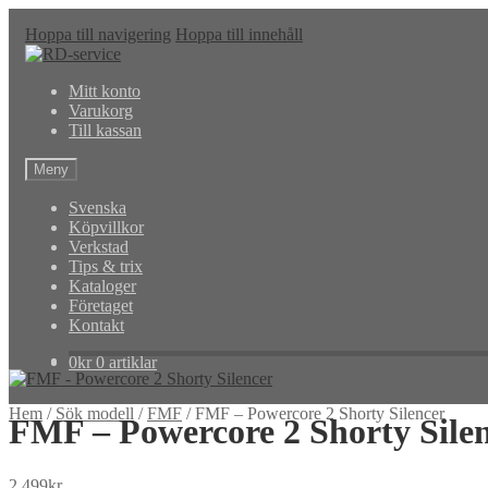
Hoppa till navigering
Hoppa till innehåll
Mitt konto
Varukorg
Till kassan
Meny
Svenska
Köpvillkor
Verkstad
Tips & trix
Kataloger
Företaget
Kontakt
0
kr
0 artiklar
Hem
/
Sök modell
/
FMF
/
FMF – Powercore 2 Shorty Silencer
FMF – Powercore 2 Shorty Sile
2,499
kr