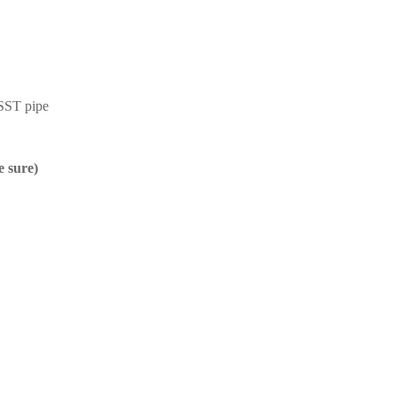
 SST pipe
e sure)