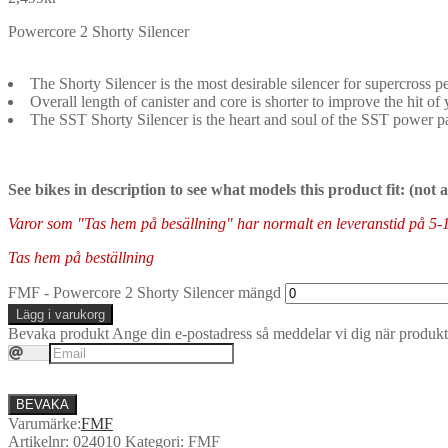
Powercore 2 Shorty Silencer
The Shorty Silencer is the most desirable silencer for supercross 
Overall length of canister and core is shorter to improve the hit o
The SST Shorty Silencer is the heart and soul of the SST power 
See bikes in description to see what models this product fit: (not
Varor som "Tas hem på besällning" har normalt en leveranstid på 5-10 
Tas hem på beställning
FMF - Powercore 2 Shorty Silencer mängd
Lägg i varukorg
Bevaka produkt
Ange din e-postadress så meddelar vi dig när produkte
BEVAKA
Varumärke:
FMF
Artikelnr:
024010
Kategori:
FMF