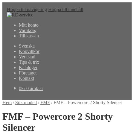
Hoppa till navigering
Hoppa till innehåll
Mitt konto
Varukorg
Till kassan
Svenska
Köpvillkor
Verkstad
Tips & trix
Kataloger
Företaget
Kontakt
0
kr
0 artiklar
Hem
/
Sök modell
/
FMF
/
FMF – Powercore 2 Shorty Silencer
FMF – Powercore 2 Shorty
Silencer