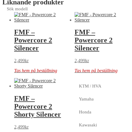
Liknande produkter
Sök modell
FMF –
FMF –
Powercore 2
Powercore 2
Silencer
Silencer
2,499
kr
2,499
kr
Tas hem på beställning
Tas hem på beställning
KTM / HVA
FMF –
Yamaha
Powercore 2
Honda
Shorty Silencer
Kawasaki
2,499
kr