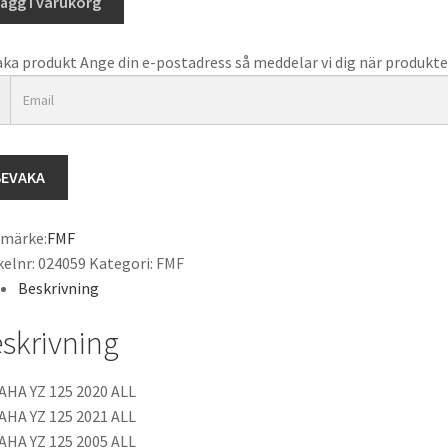
ägg i varukorg
ncer
aka produkt
Ange din e-postadress så meddelar vi dig när produkten
gd
BEVAKA
umärke:
FMF
kelnr:
024059
Kategori:
FMF
Beskrivning
skrivning
HA YZ 125 2020 ALL
HA YZ 125 2021 ALL
HA YZ 125 2005 ALL