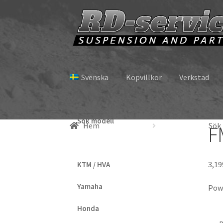
Hoppa
Hoppa
till
till
navigering
innehåll
Svenska
Köpvillkor
Verkstad
Sök modell
Hem
Sök
F
3,19
KTM / HVA
Yamaha
Powe
Honda