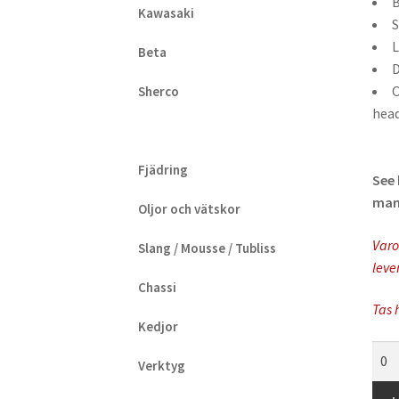
B
Kawasaki
S
L
Beta
D
O
Sherco
head
Fjädring
See 
manu
Oljor och vätskor
Varo
Slang / Mousse / Tubliss
leve
Chassi
Tas 
Kedjor
FMF
Verktyg
-
Pow