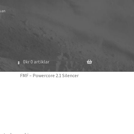
ssan
0
kr
0 artiklar
FMF – Powercore 2.1 Silencer