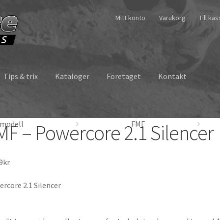
Mitt konto
Varukorg
Till ka
Tips & trix
Kataloger
Företaget
Kontakt
 modell
FMF
MF – Powercore 2.1 Silencer
9
kr
rcore 2.1 Silencer