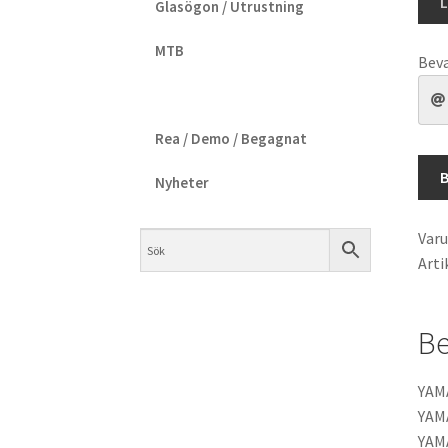
L
Glasögon / Utrustning
2.1
Sile
MTB
Bev
män
Rea / Demo / Begagnat
Nyheter
Var
Arti
Be
YAMA
YAMA
YAMA