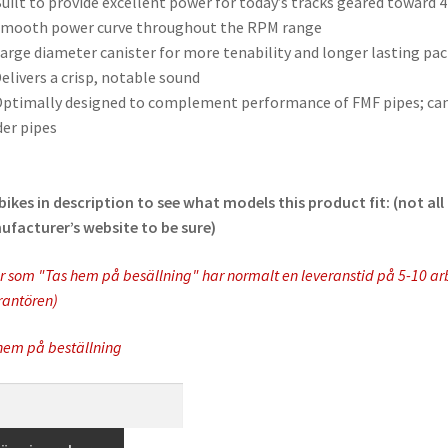
uilt to provide excellent power for today’s tracks geared toward
mooth power curve throughout the RPM range
arge diameter canister for more tenability and longer lasting pac
elivers a crisp, notable sound
ptimally designed to complement performance of FMF pipes; can 
er pipes
bikes in description to see what models this product fit: (not a
facturer’s website to be sure)
r som "Tas hem på besällning" har normalt en leveranstid på 5-10 arbe
rantören)
hem på beställning
ercore