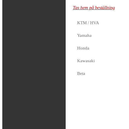
Tas hem på beställning
Tas hem på beställning
KTM / HVA
FMF –
Yamaha
Powercore 2
Honda
Silencer
Kawasaki
2,499
kr
Tas hem på beställning
Beta
Sherco
Fjädring
Oljor och vätskor