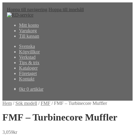
Hoppa till navigering
Hoppa till innehåll
Mitt konto
Varukorg
Till kassan
Svenska
Köpvillkor
Verkstad
Tips & trix
Kataloger
Företaget
Kontakt
0
kr
0 artiklar
Hem
/
Sök modell
/
FMF
/
FMF – Turbinecore Muffler
FMF – Turbinecore Muffler
3,059
kr