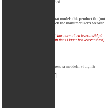
Removable spark arrestor included
Rea / Demo / Begagnat
Nyheter
See bikes in description to see what models this product fit: (not
all models may be presented, check the manufacturer’s website
to be sure)
Varor som "Tas hem på besällning" har normalt en leveranstid på
5-10 arbetsdagar (förutsatt att varan finns i lager hos leverantören)
Tas hem på beställning
FMF
-
Lägg i varukorg
Powercore
Bevaka produkt
Ange din e-postadress så meddelar vi dig när
4
produkten finns i lager igen!
Slip-
On
Muffler
mängd
BEVAKA
Varumärke:
FMF
Artikelnr:
041596
Kategori:
FMF
Beskrivning