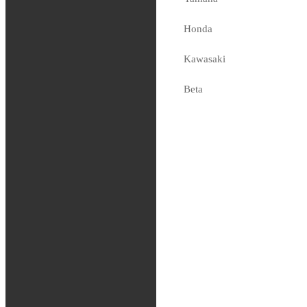
Powercore 2
Honda
Silencer
Kawasaki
2,499
kr
Tas hem på beställning
Beta
Sherco
Fjädring
Oljor och vätskor
Slang / Mousse / Tubliss
Chassi
Kedjor