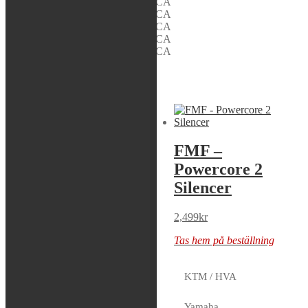
HONDA XR 650 L 2016 AMERICA
HONDA XR 650 L 2017 AMERICA
HONDA XR 650 L 2018 AMERICA
HONDA XR 650 L 2019 AMERICA
HONDA XR 650 L 2020 AMERICA
Liknande produkter
Sök modell
FMF –
FMF –
Powercore 2
Powercore 2
Shorty Silencer
Silencer
2,499
kr
2,499
kr
Tas hem på beställning
Tas hem på beställning
KTM / HVA
FMF –
Yamaha