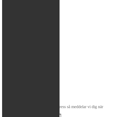
Verktyg
Glasögon / Utrustning
MTB
Rea / Demo / Begagnat
Nyheter
Sök
×
Bevaka produkt
Ange din e-postadress så meddelar vi dig när
produkten finns i lager igen!