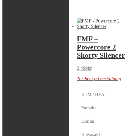
Liknande produkter
Sök modell
FMF –
FMF –
Powercore 2
Powercore 2
Silencer
Shorty Silencer
2,499
kr
2,499
kr
Tas hem på beställning
Tas hem på beställning
KTM / HVA
FMF –
Yamaha
Powercore 2
Honda
Shorty Silencer
Kawasaki