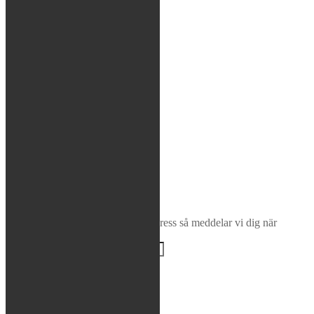
MTB
Rea / Demo / Begagnat
Nyheter
Sök
×
Bevaka produkt
Ange din e-postadress så meddelar vi dig när
produkten finns i lager igen!
BEVAKA