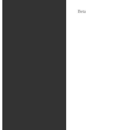
2,499
kr
Tas hem på beställning
Beta
Sherco
Fjädring
Oljor och vätskor
Slang / Mousse / Tubliss
Chassi
Kedjor
Verktyg
Glasögon / Utrustning