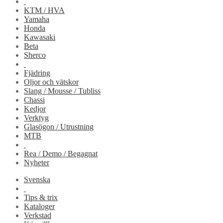
KTM / HVA
Yamaha
Honda
Kawasaki
Beta
Sherco
Fjädring
Oljor och vätskor
Slang / Mousse / Tubliss
Chassi
Kedjor
Verktyg
Glasögon / Utrustning
MTB
Rea / Demo / Begagnat
Nyheter
Svenska
Tips & trix
Kataloger
Verkstad