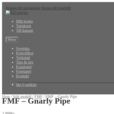
Hoppa till navigering
Hoppa till innehåll
Mitt konto
Varukorg
Till kassan
Meny
Svenska
Köpvillkor
Verkstad
Tips & trix
Kataloger
Företaget
Kontakt
0
kr
0 artiklar
Hem
/
Sök modell
/
FMF
/
FMF – Gnarly Pipe
FMF – Gnarly Pipe
2,999
kr