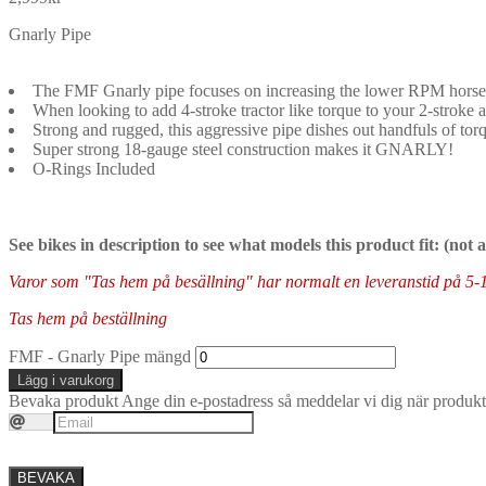
Gnarly Pipe
The FMF Gnarly pipe focuses on increasing the lower RPM horsepo
When looking to add 4-stroke tractor like torque to your 2-stroke a
Strong and rugged, this aggressive pipe dishes out handfuls of to
Super strong 18-gauge steel construction makes it GNARLY!
O-Rings Included
See bikes in description to see what models this product fit: (not
Varor som "Tas hem på besällning" har normalt en leveranstid på 5-10 
Tas hem på beställning
FMF - Gnarly Pipe mängd
Lägg i varukorg
Bevaka produkt
Ange din e-postadress så meddelar vi dig när produkte
BEVAKA