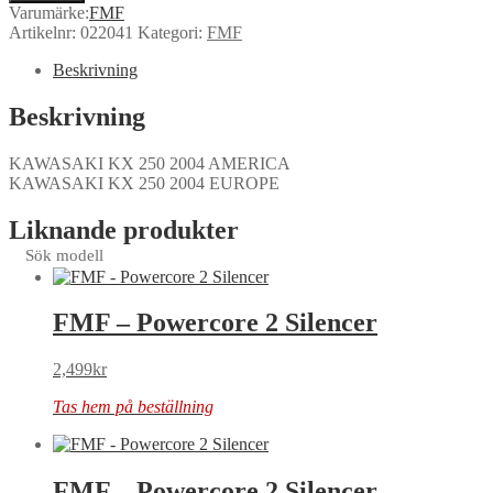
Varumärke:
FMF
Artikelnr:
022041
Kategori:
FMF
Beskrivning
Beskrivning
KAWASAKI KX 250 2004 AMERICA
KAWASAKI KX 250 2004 EUROPE
Liknande produkter
Sök modell
FMF – Powercore 2 Silencer
2,499
kr
Tas hem på beställning
FMF – Powercore 2 Silencer