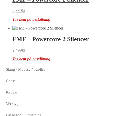
2,339
kr
Tas hem på beställning
FMF – Powercore 2 Silencer
2,499
kr
Tas hem på beställning
Slang / Mousse / Tubliss
Chassi
Kedjor
Verktyg
Glasögon / Utrustning